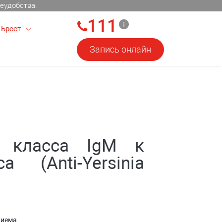
еудобства.
111
Брест
Запись онлайн
л класса IgM к
ca (Anti-Yersinia
риема