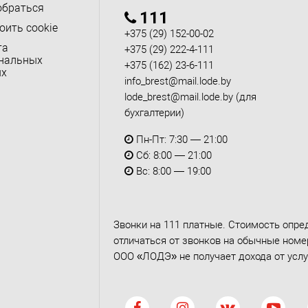
обраться
111
оить cookie
+375 (29) 152-00-02
та
+375 (29) 222-4-111
нальных
+375 (162) 23-6-111
ых
info_brest@mail.lode.by
lode_brest@mail.lode.by
(для
бухгалтерии)
Пн-Пт: 7:30 — 21:00
Сб: 8:00 — 21:00
Вс: 8:00 — 19:00
Звонки на 111 платные. Стоимость опре
отличаться от звонков на обычные номер
ООО «ЛОДЭ» не получает дохода от услу