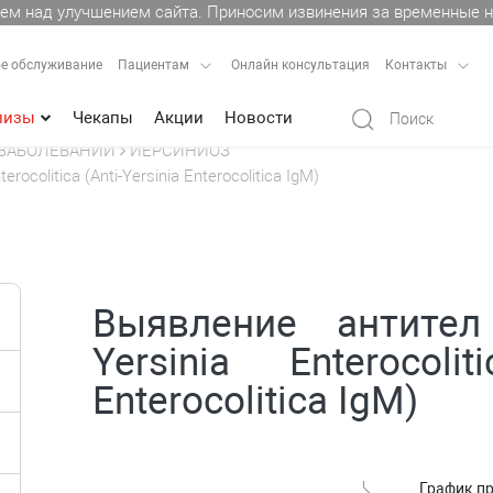
ем над улучшением сайта. Приносим извинения за временные н
е обслуживание
Пациентам
Онлайн консультация
Контакты
лизы
Чекапы
Акции
Новости
ЗАБОЛЕВАНИЙ
ИЕРСИНИОЗ
ocolitica (Anti-Yersinia Enterocolitica IgM)
Выявление антите
Yersinia Enterocoliti
Enterocolitica IgM)
График п