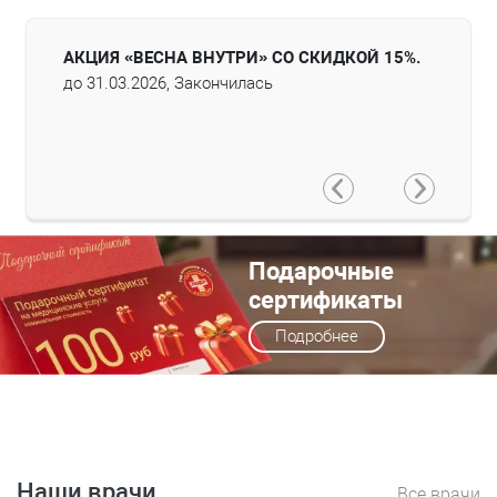
АММЫ
АКЦИЯ «ВЕСНА ВНУТРИ» СО СКИДКОЙ 15%.
CПЕЦИ
до 31.03.2026, Закончилась
ЭКО И
до 28.0
Подарочные
сертификаты
Подробнее
Наши врачи
Все врачи