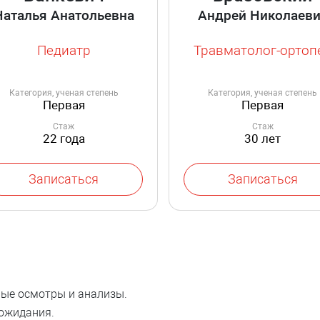
Наталья Анатольевна
Андрей Николаев
Педиатр
Травматолог-ортоп
Категория, ученая степень
Категория, ученая степень
Первая
Первая
Стаж
Стаж
22 года
30 лет
Записаться
Записаться
мые осмотры и анализы.
 ожидания.