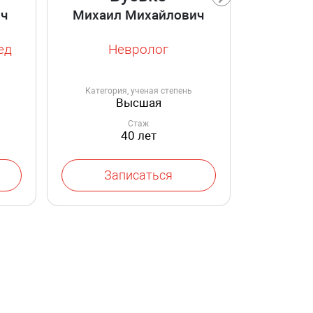
ич
Михаил Михайлович
ед
Невролог
Категория, ученая степень
Категор
Высшая
Стаж
40 лет
Записаться
За