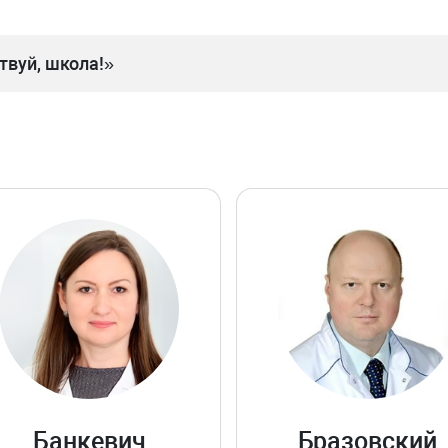
вуй, школа!»
Банкевич
Бразовский