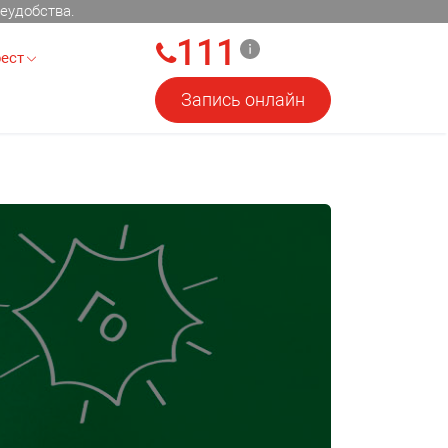
еудобства.
111
ест
Запись онлайн