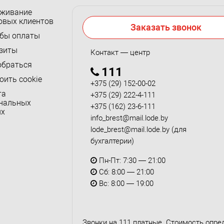
живание
овых клиентов
Заказать звонок
бы оплаты
зиты
Контакт — центр
обраться
111
оить cookie
+375 (29) 152-00-02
та
+375 (29) 222-4-111
нальных
+375 (162) 23-6-111
ых
info_brest@mail.lode.by
lode_brest@mail.lode.by
(для
бухгалтерии)
Пн-Пт: 7:30 — 21:00
Сб: 8:00 — 21:00
Вс: 8:00 — 19:00
Звонки на 111 платные. Стоимость опре