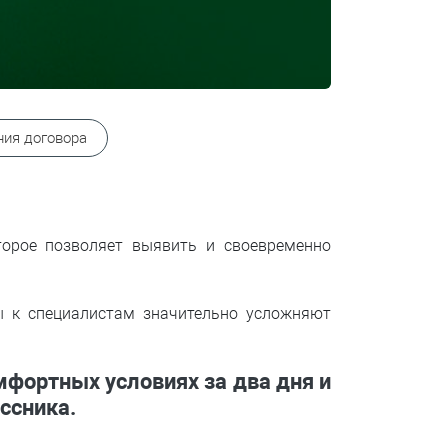
ия договора
торое позволяет выявить и своевременно
ы к специалистам значительно усложняют
мфортных условиях
за два дня
и
ассника
.