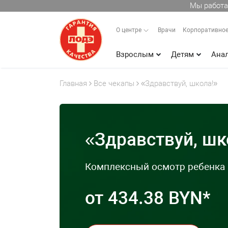
Мы работа
О центре
Врачи
Корпоративное
Взрослым
Детям
Ана
Главная
Все чекапы
«Здравствуй, школа!»
«Здравствуй, шк
Комплексный осмотр ребенка п
от 434.38 BYN*