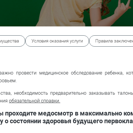
мущества
Условия оказания услуги
Правила заключен
важно провести медицинское обследование ребенка, ко
ровьем.
ьства, необходимость предварительно заказывать талон
ения
обязательной справки.
ы проходите медосмотр
в максимально ко
ку
о состоянии здоровья будущего первокл