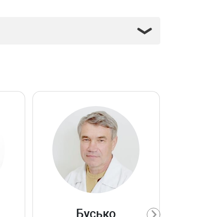
Ольга 
Бусько