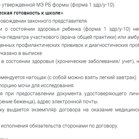
 утвержденной МЗ РБ формы (форма 1 здр/у-10).
еская готовность к школе»
.
ровождении законного представителя.
и о состоянии здоровья ребенка (форма 1 здр/у-10) н
ача-педиатра участкового (врача общей практики) или амб
нных профилактических прививок и диагностических проб 
указано в выписке.
в состоянии здоровья (хронические заболевания/ учет),
мендуется натощак (с собой можно взять легкий завтрак).
порцию мочи для исследования.
я при предоставлении документа удостоверяющего личн
ерение беженца), адрес электронной почты.
ку выдается экземпляр договора на оказание медицинс
 исполнения обязательств сторонами по договору.