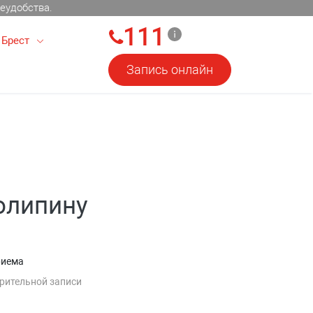
еудобства.
111
Брест
Запись онлайн
олипину
риема
рительной записи