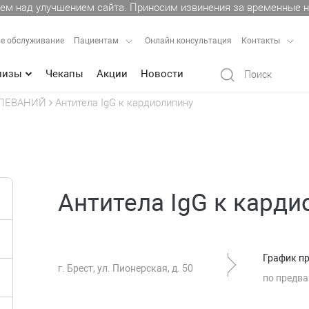
ем над улучшением сайта. Приносим извинения за временные н
е обслуживание
Пациентам
Онлайн консультация
Контакты
лизы
Чекапы
Акции
Новости
ЛЕВАНИЙ
Антитела IgG к кардиолипину
Антитела IgG к карди
График п
г. Брест, ул. Пионерская, д. 50
по предва