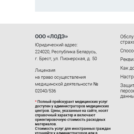
ООО «ЛОДЭ»
Обслу
страх
Юридический адрес:
Спосо
224020
,
Республика Беларусь
,
г. Брест
,
ул. Пионерская, д. 50
Рекви
Как д
Лицензия
Настр
на право осуществления
медицинской деятельности №
Защи
персо
02040/536
данн
*
Полный прейскурант медицинских услуг
доступен у администраторов медицинских
центров. Цены, указанные на сайте, носят
справочный характер и включают
ориентировочную стоимость расходных
материалов.
Стоимость услуг для иностранных граждан
уточняйте у администраторов или в