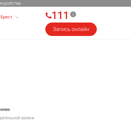
еудобства.
111
Брест
Запись онлайн
риема
рительной записи