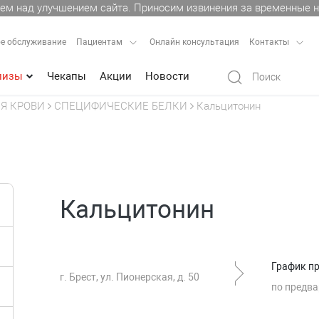
ем над улучшением сайта. Приносим извинения за временные н
е обслуживание
Пациентам
Онлайн консультация
Контакты
лизы
Чекапы
Акции
Новости
Я КРОВИ
СПЕЦИФИЧЕСКИЕ БЕЛКИ
Кальцитонин
Кальцитонин
График п
г. Брест, ул. Пионерская, д. 50
по предва